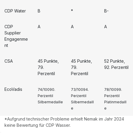
CDP Water
B
*
B-
CDP
A
A
A
Supplier
Engagenme
nt
CSA
45 Punkte,
45 Punkte,
52 Punkte,
79.
79.
92. Perzentil
Perzentil
Perzentil
EcoVadis
74/10090.
73/10094.
78/10099.
Perzentil
Perzentil
Perzentil
Silbermedaille
Silbermedaill
Platinmedaill
e
e
*Aufgrund technischer Probleme erhielt Nemak im Jahr 2024
keine Bewertung für CDP Wasser.