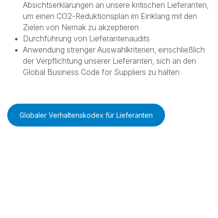
Lieferkettenmanagement die aktive Zusammenarbeit mit
Lieferanten, um sich mit den Unternehmenszielen und
Werten von Nemak in Einklang zu bringen und
verantwortungsvolle Umwelt-, Sozial- und
Wirtschaftspraktiken in der gesamten Lieferkette
sicherzustellen.
Einige wichtige Höhepunkte in diesem Bereich sind:
Jährliche Diskussionen im Rahmen von Runden
Tischen zur Nachhaltigkeit von Lieferanten
Versand von Verpflichtungsschreiben oder
Absichtserklärungen an unsere kritischen Lieferanten,
um einen CO2-Reduktionsplan im Einklang mit den
Zielen von Nemak zu akzeptieren
Durchführung von Lieferantenaudits
Anwendung strenger Auswahlkriterien, einschließlich
der Verpflichtung unserer Lieferanten, sich an den
Global Business Code for Suppliers zu halten