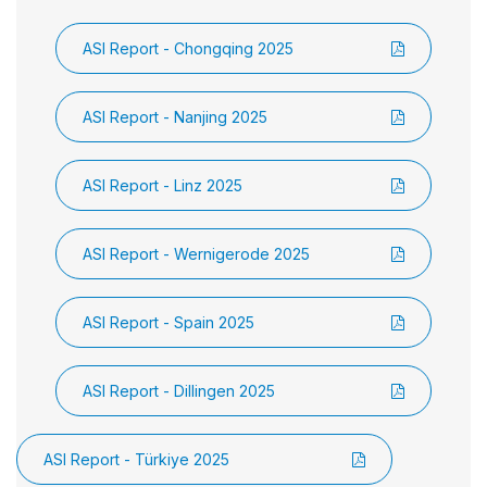
Richtlinien und Dokumente
nien
GRI-Index
Emissionen
Menschenrechte
ASI
ASI Report - Chongqing 2025
ASI Report - Nanjing 2025
ASI Report - Linz 2025