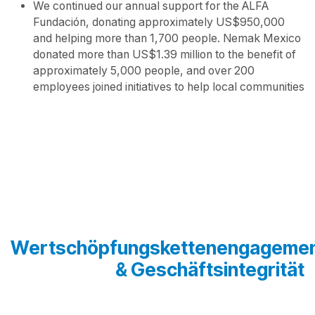
Wachstumstreiber, der zur strukturellen Entwicklung,
Bildung und Chancengleichheit in den Gemeinschaften
beiträgt, in denen es präsent ist.
Einige Beispiele für das Engagement von Nemak in der
Gemeinschaft im Jahr 2021:
In Mexiko unterstützte Nemak die Instandhaltung und
Renovierung der Schul-Infrastruktur in
einkommensschwachen Gebieten in der Nähe seiner
Einrichtung, was etwa 2.500 Kindern zugutekommt, in
Partnerschaft mit der regionalen Regierung.
We continued our annual support for the ALFA
Fundación, donating approximately US$950,000
and helping more than 1,700 people. Nemak Mexico
donated more than US$1.39 million to the benefit of
approximately 5,000 people, and over 200
employees joined initiatives to help local communities