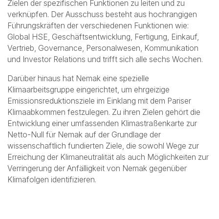
gilt insbesondere, da sich die aktuellen nationalen und
internationalen Vorschriften und Megatrends
weiterentwickeln, was das Engagement von Nemak
widerspiegelt, die Bemühungen zu verstärken, um die
Nachhaltigkeitsziele zu erreichen. Infolgedessen hat
Nemak eine Governance-Struktur entwickelt, um seine
Nachhaltigkeitsverpflichtungen bestmöglich zu entwickeln
und umzusetzen.
Wir haben ein Nachhaltigkeitsausschuss gegründet, um
die gesamte Nachhaltigkeitsstrategie mit Fahrplänen und
Zielen der spezifischen Funktionen zu leiten und zu
verknüpfen. Der Ausschuss besteht aus hochrangigen
Führungskräften der verschiedenen Funktionen wie:
Global HSE, Geschäftsentwicklung, Fertigung, Einkauf,
Vertrieb, Governance, Personalwesen, Kommunikation
und Investor Relations und trifft sich alle sechs Wochen.
Darüber hinaus hat Nemak eine spezielle
Klimaarbeitsgruppe eingerichtet, um ehrgeizige