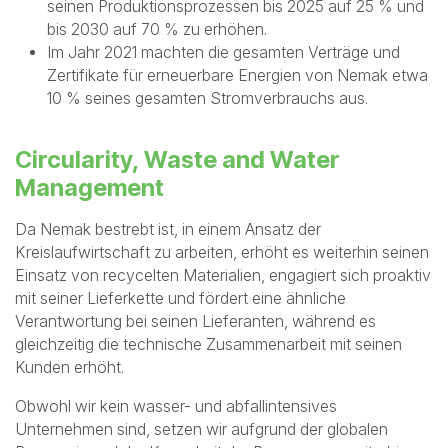
Als energieintensives Unternehmen sind die effiziente
Nutzung von Energie und der Einsatz erneuerbarer
Energiequellen für Nemak von entscheidender Bedeutung.
Zu unseren wichtigsten Maßnahmen in diesem Bereich
gehören:
Anwendung internationaler Normen wie ISO 50001,
die bereits in 33 % unserer Werke umgesetzt werden.
Bis 2022 streben wir eine 100-prozentige Abdeckung
aller unserer Werke mit ISO 501001 an.
Nemak plant, den Anteil erneuerbarer Energien in
seinen Produktionsprozessen bis 2025 auf 25 % und
bis 2030 auf 70 % zu erhöhen.
Im Jahr 2021 machten die gesamten Verträge und
Zertifikate für erneuerbare Energien von Nemak etwa
10 % seines gesamten Stromverbrauchs aus.
Circularity, Waste and Water
Management