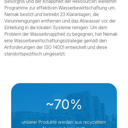
Da Nemak bestrebt ist, in einem Ansatz der
Kreislaufwirtschaft zu arbeiten, erhöht es weiterhin seinen
Einsatz von recycelten Materialien, engagiert sich proaktiv
mit seiner Lieferkette und fördert eine ähnliche
Verantwortung bei seinen Lieferanten, während es
gleichzeitig die technische Zusammenarbeit mit seinen
Kunden erhöht.
Obwohl wir kein wasser- und abfallintensives
Unternehmen sind, setzen wir aufgrund der globalen
Besorgnis und der Knappheit der Ressourcen weiterhin
Programme zur effektiven Wasserbewirtschaftung um.
Nemak besitzt und betreibt 23 Kläranlagen, die
Verunreinigungen entfernen und das Abwasser vor der
Einleitung in die lokalen Systeme reinigen. Um dem
Problem der Wasserknappheit zu begegnen, hat Nemak
eine Wasserbewirtschaftungsstrategie gemäß den
Anforderungen der ISO 14001 entwickelt und diese
standortspezifisch umgesetzt.