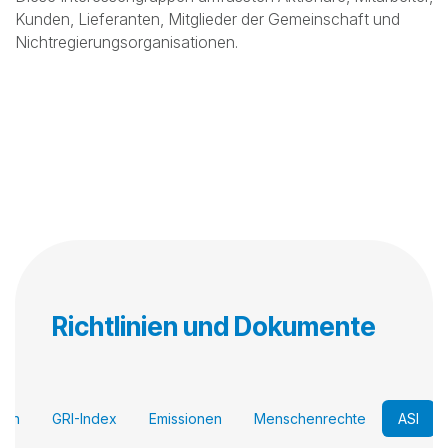
Wesentlichkeitsbewertung durchgeführt, um Bereiche zu
identifizieren, die verstärkt in den Fokus rücken müssen,
und hat seine langfristigen Prioritäten überprüft, um seinen
Beitrag zu einer nachhaltigen Zukunft zu verbessern.
Das Unternehmen hat Rückmeldungen von internen und
externen Interessengruppen gesammelt, um
sicherzustellen, dass die Bewertung die genauesten
Informationen enthielt und die organisatorischen
Prioritäten von Nemak widerspiegelte.
Diese Interessengruppen umfassten Aktionäre, Mitarbeiter,
Kunden, Lieferanten, Mitglieder der Gemeinschaft und
Nichtregierungsorganisationen.