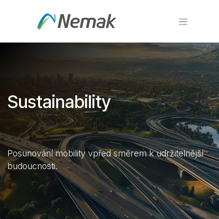
Přejít na obsah
S
ustainability
Posunování mobility vpřed směrem k udržitelnější
budoucnosti.