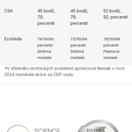
CSA
45 bodů,
45 bodů,
52 bodů,
79.
79.
92. percentil
percentil
percentil
EcoVadis
74/10090.
73/10094.
78/10099.
percentil
percentil
percentil
Stříbrná
Stříbrná
Platinová
medaile
medaile
medaile
*V důsledku technických problémů společnost Nemak v roce
2024 nezískala skóre za CDP vodu.