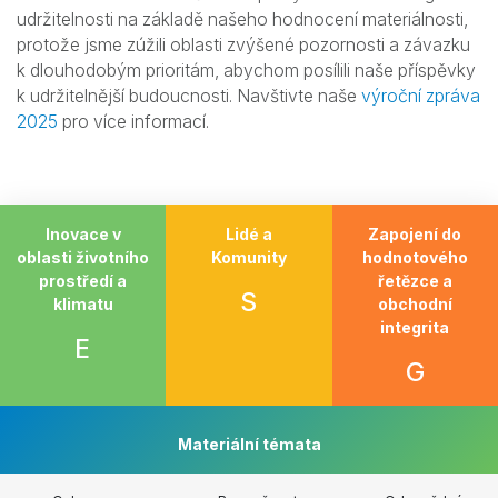
udržitelnosti na základě našeho hodnocení materiálnosti,
protože jsme zúžili oblasti zvýšené pozornosti a závazku
k dlouhodobým prioritám, abychom posílili naše příspěvky
k udržitelnější budoucnosti. Navštivte naše
výroční zpráva
2025
pro více informací.
Inovace v
Lidé a
Zapojení do
oblasti životního
Komunity
hodnotového
prostředí a
řetězce a
S
klimatu
obchodní
integrita
E
G
Materiální témata