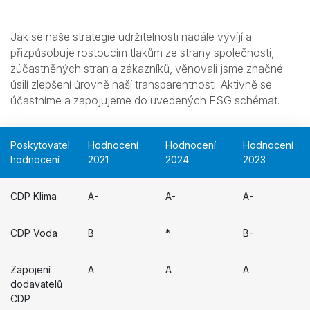
Jak se naše strategie udržitelnosti nadále vyvíjí a
přizpůsobuje rostoucím tlakům ze strany společnosti,
zúčastněných stran a zákazníků, věnovali jsme značné
úsilí zlepšení úrovně naší transparentnosti. Aktivně se
účastníme a zapojujeme do uvedených ESG schémat.
Poskytovatel
Hodnocení
Hodnocení
Hodnocení
hodnocení
2021
2024
2023
CDP Klima
A-
A-
A-
CDP Voda
B
*
B-
Zapojení
A
A
A
dodavatelů
CDP