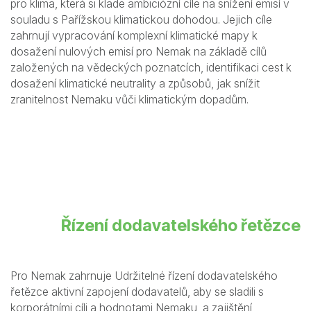
pro klima, která si klade ambiciózní cíle na snížení emisí v
souladu s Pařížskou klimatickou dohodou. Jejich cíle
zahrnují vypracování komplexní klimatické mapy k
dosažení nulových emisí pro Nemak na základě cílů
založených na vědeckých poznatcích, identifikaci cest k
dosažení klimatické neutrality a způsobů, jak snížit
zranitelnost Nemaku vůči klimatickým dopadům.
Řízení dodavatelského řetězce
Pro Nemak zahrnuje Udržitelné řízení dodavatelského
řetězce aktivní zapojení dodavatelů, aby se sladili s
korporátními cíli a hodnotami Nemaku, a zajištění