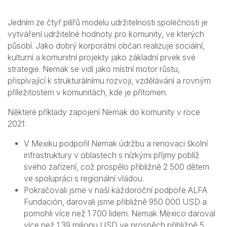
Jedním ze čtyř pilířů modelu udržitelnosti společnosti je
vytváření udržitelné hodnoty pro komunity, ve kterých
působí. Jako dobrý korporátní občan realizuje sociální,
kulturní a komunitní projekty jako základní prvek své
strategie. Nemak se vidí jako místní motor růstu,
přispívající k strukturálnímu rozvoji, vzdělávání a rovným
příležitostem v komunitách, kde je přítomen.
Některé příklady zapojení Nemak do komunity v roce
2021:
V Mexiku podpořil Nemak údržbu a renovaci školní
infrastruktury v oblastech s nízkými příjmy poblíž
svého zařízení, což prospělo přibližně 2 500 dětem
ve spolupráci s regionální vládou.
Pokračovali jsme v naší každoroční podpoře ALFA
Fundación, darovali jsme přibližně 950 000 USD a
pomohli více než 1 700 lidem. Nemak Mexico daroval
více než 1,39 milionu USD ve prospěch přibližně 5