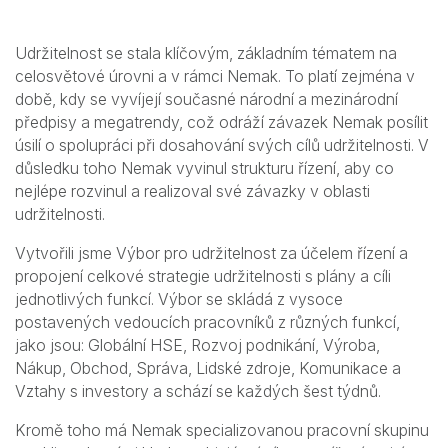
Udržitelnost se stala klíčovým, základním tématem na
celosvětové úrovni a v rámci Nemak. To platí zejména v
době, kdy se vyvíjejí současné národní a mezinárodní
předpisy a megatrendy, což odráží závazek Nemak posílit
úsilí o spolupráci při dosahování svých cílů udržitelnosti. V
důsledku toho Nemak vyvinul strukturu řízení, aby co
nejlépe rozvinul a realizoval své závazky v oblasti
udržitelnosti.
Vytvořili jsme Výbor pro udržitelnost za účelem řízení a
propojení celkové strategie udržitelnosti s plány a cíli
jednotlivých funkcí. Výbor se skládá z vysoce
postavených vedoucích pracovníků z různých funkcí,
jako jsou: Globální HSE, Rozvoj podnikání, Výroba,
Nákup, Obchod, Správa, Lidské zdroje, Komunikace a
Vztahy s investory a schází se každých šest týdnů.
Kromě toho má Nemak specializovanou pracovní skupinu