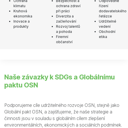
Ochrana
Bezpečnost a
Odpovědné
klimatu
ochrana zdraví
řízení
Kruhová
při práci
dodavatelského
ekonomika
Diverzita a
řetězce
Inovace a
začleňování
Udržitelné
produkty
Rozvoj talentů
vedení
a pohoda
Obchodní
Firemní
etika
občanství
Naše závazky k SDGs a Globálnímu
paktu OSN
Podporujeme cíle udržitelného rozvoje OSN, stejně jako
Globální pakt OSN, a zajišťujeme, že naše strategie a
činnosti jsou v souladu s globálním cílem zlepšení
environmentálních, ekonomických a sociálních podmínek.