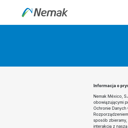
Skip to Content
O nas
Produkty i Tec
Oś
Informacja o pr
Nemak México, S.
obowiązującymi p
Ochronie Danych
Rozporządzeniem o
sposób zbieramy,
interakcję z naszą