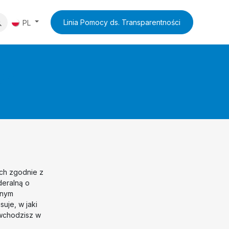
y
Aktualności
Skontaktuj się z nami
Linia Pomocy ds. Transparentności
PL
ści
ch zgodnie z
eralną o
lnym
uje, w jaki
wchodzisz w