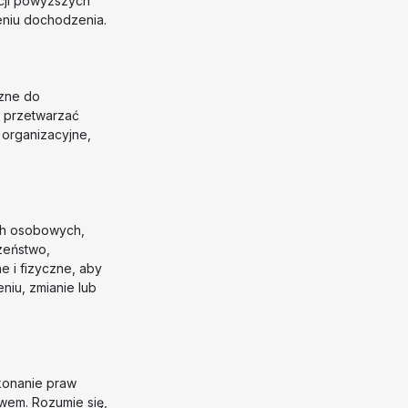
acji powyższych
eniu dochodzenia.
czne do
ą przetwarzać
organizacyjne,
ch osobowych,
zeństwo,
e i fizyczne, aby
niu, zmianie lub
konanie praw
wem. Rozumie się,