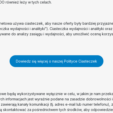
f RODO również leży w tych celach.
rnetowa używa ciasteczek, aby nasze oferty były bardziej przyjazne
czka wydajności i analityki”). Ciasteczka wydajności i analityki or
ywane do analizy zasięgu i wydajności, aby umożliwić ocenę korzys
Dowiedz się więcej o naszej Polityce Ciasteczek
we będą wykorzystywane wyłącznie w celu, w jakim je nam przeka
ch informacjach jest wyraźnie podane na zasadzie dobrowolności 
e zawierają kanały komunikacji (tj. adres e-mail lub numer telefonu),
ą skontaktować za pośrednictwem tych środków, aby odpowiedzie