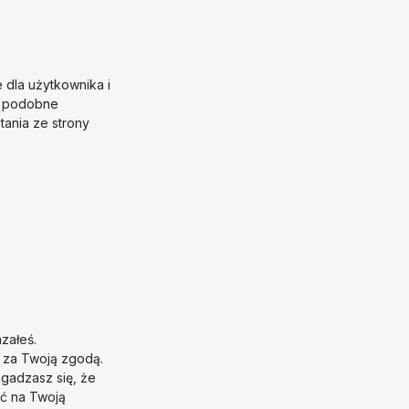
 dla użytkownika i
az podobne
tania ze strony
załeś.
i za Twoją zgodą.
 zgadzasz się, że
ć na Twoją