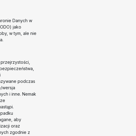
hronie Danych w
RODO) jako
by, w tym, ale nie
a.
przejrzystości,
, bezpieczeństwa,
i
kazywane podczas
p/wersja
nych i inne. Nemak
sze
astąpi.
ypadku
agane, aby
zacji oraz
nych zgodnie z