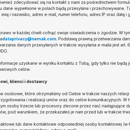
ównież zdecydować się na kontakt z nami za pośrednictwem formu
u dane wypełnione w polach będą przesyłane i przechowywane. T
mię i nazwisko, adres e-mail, numer telefonu, adres IP oraz datę i 
rawo w każdej chwili cofnąć swoje oświadczenia o zgodzie. W tym
na
dataprivacy@nemak.com
. Podstawą prawną przetwarzania da
rzania danych przesyłanych w trakcie wysyłania e-maila jest art. 6 us
RODO.
formacje uzyskane w wyniku kontaktu z Tobą, gdy tylko nie będą 
tawowych celów.
owi, klienci i dostawcy
 osobowe, które otrzymaliśmy od Ciebie w trakcie naszych relacj
rzygotowania i realizacji umów oraz do celów komunikacyjnych. W 
ym osoby trzecie lub procesory zlecone przez nas) następujące d
w, pod warunkiem, że przekazałeś je nam przed lub w trakcie trw
taktowe lub dane kontaktowe odpowiedniej osoby kontaktowej (w 