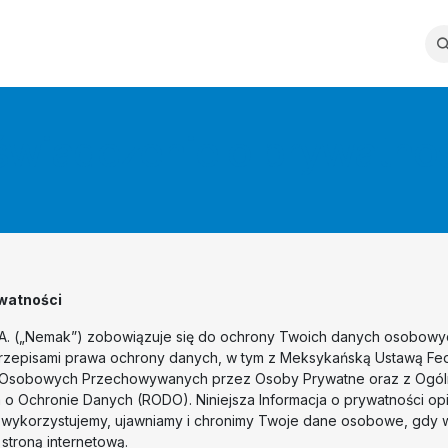
hnologie
Zrównoważony rozwój
Inwestorzy
Kariera
Dostawc
wiadczenie o prywatno
ywatności
A. („Nemak”) zobowiązuje się do ochrony Twoich danych osobowy
rzepisami prawa ochrony danych, w tym z Meksykańską Ustawą Fed
 Osobowych Przechowywanych przez Osoby Prywatne oraz z Ogó
 Ochronie Danych (RODO). Niniejsza Informacja o prywatności opis
 wykorzystujemy, ujawniamy i chronimy Twoje dane osobowe, gdy 
 stroną internetową.