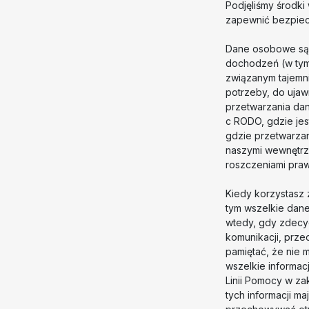
Podjęliśmy środki
zapewnić bezpiec
Dane osobowe są 
dochodzeń (w tym
związanym tajemn
potrzeby, do ujaw
przetwarzania dany
c RODO, gdzie jes
gdzie przetwarzan
naszymi wewnętrzn
roszczeniami pra
Kiedy korzystasz 
tym wszelkie dane
wtedy, gdy zdecyd
komunikacji, prze
pamiętać, że nie 
wszelkie informa
Linii Pomocy w zak
tych informacji m