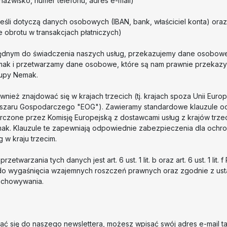
 nazwisko, numer telefonu, adres e-mail)
eśli dotyczą danych osobowych (IBAN, bank, właściciel konta) oraz 
e obrotu w transakcjach płatniczych)
ędnym do świadczenia naszych usług, przekazujemy dane osobowe 
ak i przetwarzamy dane osobowe, które są nam prawnie przekaz
rupy Nemak.
ież znajdować się w krajach trzecich (tj. krajach spoza Unii Europe
szaru Gospodarczego "EOG"). Zawieramy standardowe klauzule o
rczone przez Komisję Europejską z dostawcami usług z krajów trzec
mak. Klauzule te zapewniają odpowiednie zabezpieczenia dla ochr
 w kraju trzecim.
etwarzania tych danych jest art. 6 ust. 1 lit. b oraz art. 6 ust. 1 lit
o wygaśnięcia wzajemnych roszczeń prawnych oraz zgodnie z us
echowywania.
sać się do naszego newslettera, możesz wpisać swój adres e-mail ta