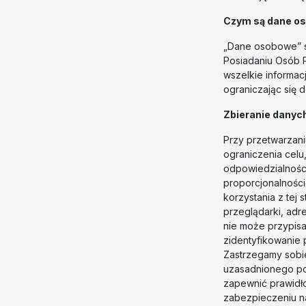
Czym są dane o
„Dane osobowe” s
Posiadaniu Osób 
wszelkie informac
ograniczając się d
Zbieranie danyc
Przy przetwarzani
ograniczenia celu
odpowiedzialności,
proporcjonalnośc
korzystania z tej 
przeglądarki, adr
nie może przypis
zidentyfikowanie 
Zastrzegamy sobi
uzasadnionego po
zapewnić prawidło
zabezpieczeniu n