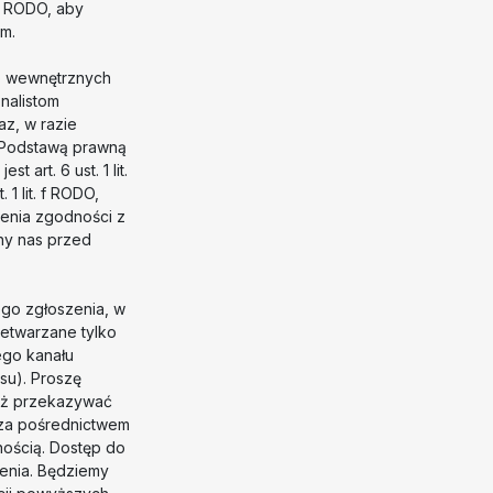
6 RODO, aby
m.
o wewnętrznych
nalistom
z, w razie
. Podstawą prawną
art. 6 ust. 1 lit.
1 lit. f RODO,
ienia zgodności z
ny nas przed
ego zgłoszenia, w
zetwarzane tylko
ego kanału
su). Proszę
ież przekazywać
 za pośrednictwem
fnością. Dostęp do
zenia. Będziemy