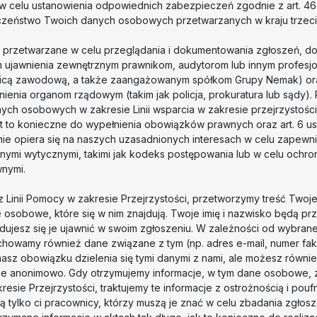
 w celu ustanowienia odpowiednich zabezpieczeń zgodnie z art. 4
zeństwo Twoich danych osobowych przetwarzanych w kraju trzeci
przetwarzane w celu przeglądania i dokumentowania zgłoszeń, d
 ujawnienia zewnętrznym prawnikom, audytorom lub innym profesjo
icą zawodową, a także zaangażowanym spółkom Grupy Nemak) ora
nienia organom rządowym (takim jak policja, prokuratura lub sądy)
ch osobowych w zakresie Linii wsparcia w zakresie przejrzystości jest 
t to konieczne do wypełnienia obowiązków prawnych oraz art. 6 ust. 
ie opiera się na naszych uzasadnionych interesach w celu zapewn
ymi wytycznymi, takimi jak kodeks postępowania lub w celu ochro
wnymi.
z Linii Pomocy w zakresie Przejrzystości, przetworzymy treść Twoj
 osobowe, które się w nim znajdują. Twoje imię i nazwisko będą pr
ujesz się je ujawnić w swoim zgłoszeniu. W zależności od wybran
chowamy również dane związane z tym (np. adres e-mail, numer fak
masz obowiązku dzielenia się tymi danymi z nami, ale możesz równ
cje anonimowo. Gdy otrzymujemy informacje, w tym dane osobowe,
resie Przejrzystości, traktujemy te informacje z ostrożnością i pou
ają tylko ci pracownicy, którzy muszą je znać w celu zbadania zgłos