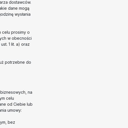
larza dostawców.
akie dane mogą
godzinę wysłania
 celu prosimy o
nych w obecności
t. 1 lit. a) oraz
już potrzebne do
i biznesowych, na
tym celu
ane od Ciebie lub
ania umowy:
tym, bez