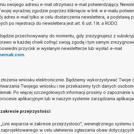
niu swojego adresu e-mail otrzymasz e-mail potwierdzający. Newsle
Twojej wyraźnej zgodzie poprzez kliknięcie w link w e-mailu potwie
 adres e-mail tylko w celu dostarczenia newslettera, a podstawą 
h po rejestracji do newslettera jest art. 6 ust. 1 lit. a RODO.
l będzie przechowywany do momentu, gdy zrezygnujesz z subskrypc
prawo w każdej chwili cofnąć swoją zgodę i tym samym zrezygnowa
powiedni przycisk w wysłanym newsletterze lub wysłać e-mail
@nemak.com
.
ść złożenia wniosku elektronicznie. Będziemy wykorzystywać Twoj
etwarzania Twojego wniosku i nie przekażemy tych danych osobom 
emak. Po więcej szczegółowych informacji prosimy o zapoznanie si
rocesie aplikacyjnym lub w naszym systemie zarządzania aplikacja
 zakresie przejrzystości
„Linii wsparcia w zakresie przejrzystości”, wewnętrznego systemu 
 zaprojektowanego w celu ułatwienia zgłaszania obaw dotyczących