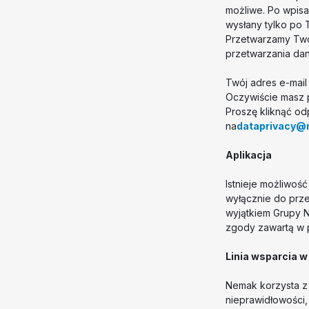
możliwe. Po wpisa
wysłany tylko po 
Przetwarzamy Twój
przetwarzania danyc
Twój adres e-mai
Oczywiście masz 
Proszę kliknąć od
na
dataprivacy
Aplikacja
Istnieje możliwo
wyłącznie do prz
wyjątkiem Grupy N
zgody zawartą w p
Linia wsparcia w
Nemak korzysta z 
nieprawidłowości,