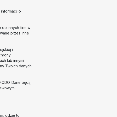
informacji o
do innych firm w
ywane przez inne
jskiej i
chrony
ich lub innymi
ony Twoich danych
. f RODO. Dane będą
tawowymi
m, gdzie to