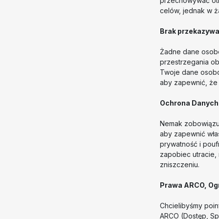
przechowywać otrz
celów, jednak w ż
Brak przekazywa
Żadne dane osobo
przestrzegania o
Twoje dane osobo
aby zapewnić, że 
Ochrona Danyc
Nemak zobowiązuj
aby zapewnić wła
prywatność i pouf
zapobiec utracie,
zniszczeniu.
Prawa ARCO, Ogr
Chcielibyśmy poi
ARCO (Dostęp, Sp