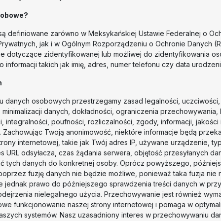
sobowe?
ą definiowane zarówno w Meksykańskiej Ustawie Federalnej o Oc
Prywatnych, jak i w Ogólnym Rozporządzeniu o Ochronie Danych (
je dotyczące zidentyfikowanej lub możliwej do zidentyfikowania oso
o informacji takich jak imię, adres, numer telefonu czy data urodzeni
h
u danych osobowych przestrzegamy zasad legalności, uczciwości, 
, minimalizacji danych, dokładności, ograniczenia przechowywania
 integralności, poufności, rozliczalności, zgody, informacji, jakości 
i. Zachowując Twoją anonimowość, niektóre informacje będą prze
strony internetowej, takie jak Twój adres IP, używane urządzenie, ty
es URL odsyłacza, czas żądania serwera, objętość przesyłanych da
ać tych danych do konkretnej osoby. Oprócz powyższego, później
poprzez fuzję danych nie będzie możliwe, ponieważ taka fuzja nie n
e jednak prawo do późniejszego sprawdzenia treści danych w prz
dejrzenia nielegalnego użycia. Przechowywanie jest również wym
we funkcjonowanie naszej strony internetowej i pomaga w optymali
aszych systemów. Nasz uzasadniony interes w przechowywaniu da