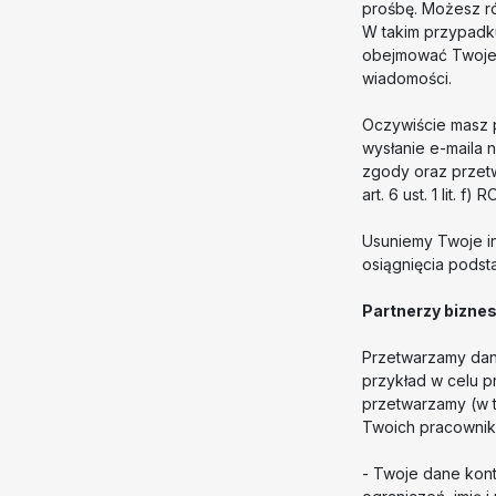
prośbę. Możesz r
W takim przypadk
obejmować Twoje i
wiadomości.
Oczywiście masz p
wysłanie e-maila 
zgody oraz przetwa
art. 6 ust. 1 lit. f) 
Usuniemy Twoje in
osiągnięcia pods
Partnerzy biznes
Przetwarzamy dane
przykład w celu p
przetwarzamy (w t
Twoich pracownikó
- Twoje dane kon