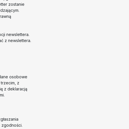
tter zostanie
rdzającym.
prawną
ji newslettera.
ć z newslettera.
e dane osobowe
trzecim, z
ę z deklaracją
mi.
zgłaszania
 zgodności.