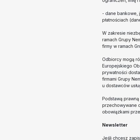
ograniczeń, imię i
- dane bankowe, j
płatnościach (dan
W zakresie niezb
ramach Grupy Nem
firmy w ramach G
Odbiorcy mogą równ
Europejskiego Ob
prywatności dosta
firmami Grupy Ne
u dostawców usług
Podstawą prawną prz
przechowywane d
obowiązkami prz
Newsletter
Jeśli chcesz zapi