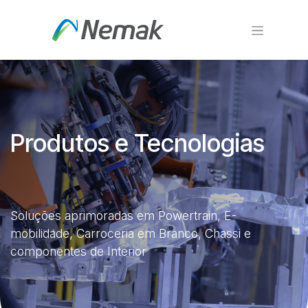
Pular para o conteúdo
Produtos e Tecnologias
Soluções aprimoradas em Powertrain, E-
mobilidade, Carroceria em Branco, Chassi e
componentes de Interior