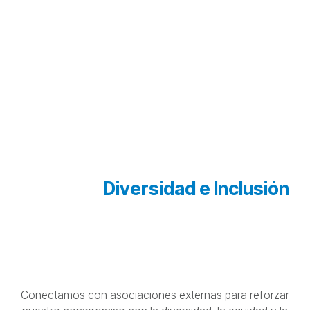
con Discapacidades América del
Sur
En este programa preparamos a jóvenes graduados,
a través de un robusto programa de desarrollo
alineado con la cultura de Nemak. Al final del
Programa, estos profesionales deben estar
preparados para asumir importantes desafíos dentro
de la organización.