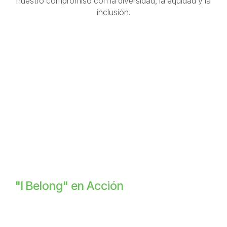
Diversidad e Inclusión
Conectamos con asociaciones externas para reforzar
nuestro compromiso con la diversidad, la equidad y la
inclusión.