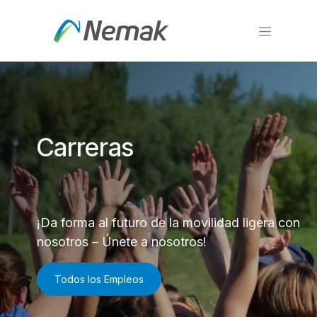
Ir al contenido
Carreras
¡Da forma al futuro de la movilidad ligera con
nosotros – Únete a nosotros!
Todos los Empleos